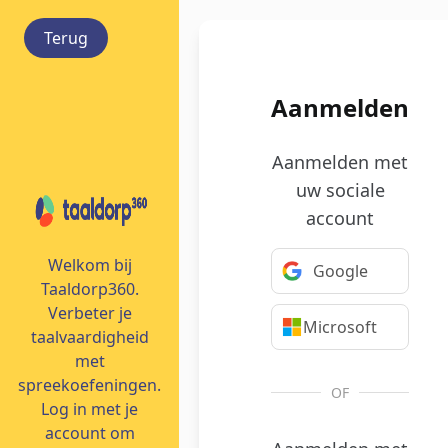
Terug
Aanmelden
Aanmelden met
uw sociale
account
Welkom bij
Google
Taaldorp360.
Verbeter je
Microsoft
taalvaardigheid
met
spreekoefeningen.
OF
Log in met je
account om