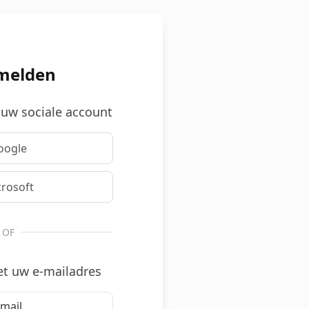
melden
uw sociale account
oogle
rosoft
OF
t uw e-mailadres
mail